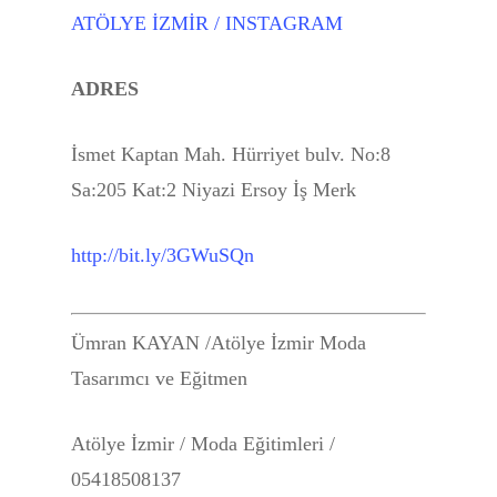
DRAPAJ TEKNİĞİ KURS
ATÖLYE İZMİR / INSTAGRAM
PARSONS MODA TASA
PORTFOLYO HAZIRLIK 
ADRES
İTALYA’DA BURSLU M
İsmet Kaptan Mah. Hürriyet bulv. No:8
Lisans HAZIRLIK KURS
Sa:205 Kat:2 Niyazi Ersoy İş Merk
TEMEL DİKİŞ KURSU
http://bit.ly/3GWuSQn
MODA PORTFOLYO Çiz
Kursu
Ümran KAYAN /Atölye İzmir Moda
Master Class İLERİ SEV
Tasarımcı ve Eğitmen
Moda Kursu
MODA YETENEK SINAV
Atölye İzmir / Moda Eğitimleri /
HAZIRLIK KURSU
05418508137