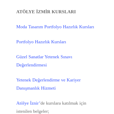
Kurslar
ATÖLYE İZMİR KURSLARI
KURS TAKVİMİ
DİKİŞ KURSU
Moda Tasarım Portfolyo Hazırlık Kursları
ATÖLYEYİ GEZ
MODA ÇİZİM TEKNİKLE
KURSU
DEFİLE
Portfolyo Hazırlık Kursları
ONLINE MODA PORTF
Mezunlar
Güzel Sanatlar Yetenek Sınavı
HAZIRLIK KURSU
Başarılar
Değerlendirmesi
FASHION PORTFOLIO Ha
Blog
Kursu
Yetenek Değerlendirme ve Kariyer
Hakkında
Danışmanlık Hizmeti
Yurt Dışı PORTFOLYO H
Kursu
BAŞVUR
Atölye İznir’
de kurslara katılmak için
Online SERTİFİKALI M
istenilen belgeler;