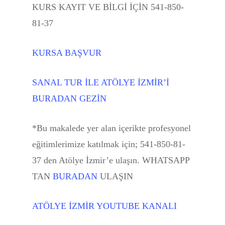
KURS KAYIT VE BİLGİ İÇİN 541-850-
İTÜ SUNY PORTFOLYO
81-37
HAZIRLIK
GELİNLİK STİLİSTLİK K
KURSA BAŞVUR
AY
SANAL TUR İLE ATÖLYE İZMİR’İ
GELİNLİK MODELİSTLİ
BURADAN GEZİN
KALIPÇILIK KURSU
MODA WORKSHOP KU
*Bu makalede yer alan içerikte profesyonel
eğitimlerimize katılmak için; 541-850-81-
NABA MODA TASARIM
37 den Atölye İzmir’e ulaşın. WHATSAPP
PORTFOLYO HAZIRLIK 
TAN
BURADAN
ULAŞIN
IFA Paris Fashion Portf
Hazırlık Kursu
ATÖLYE İZMİR YOUTUBE KANALI