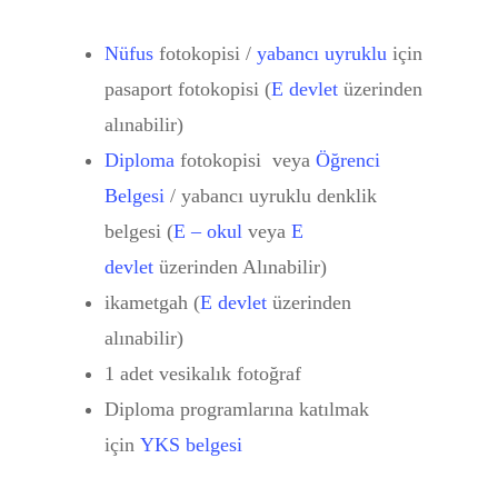
Kursu
Nüfus
fotokopisi /
yabancı uyruklu
için
Moda Tasarım SERTİFİ
pasaport fotokopisi (
E devlet
üzerinden
PROGRAMI
alınabilir)
Modelistlik Kalıpçılık Se
Diploma
fotokopisi veya
Öğrenci
Programı
Belgesi
/ yabancı uyruklu denklik
Moda Tasarım STİLİST
belgesi (
E – okul
veya
E
Kursu
devlet
üzerinden Alınabilir)
ikametgah (
E devlet
üzerinden
MODA PORTFOLYO Hazı
alınabilir)
Kursu
1 adet vesikalık fotoğraf
STİLİSTLİK Sertifika Ku
Diploma programlarına katılmak
Programı
için
YKS belgesi
MİNİ MODA ÇİZİM KU