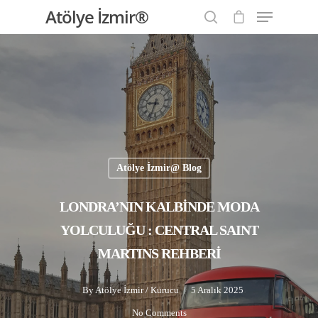
Atölye İzmir®
Hit enter to search or ESC to close
Atölye İzmir@ Blog
LONDRA’NIN KALBİNDE MODA
YOLCULUĞU : CENTRAL SAINT
MARTINS REHBERİ
By
Atölye İzmir / Kurucu
5 Aralık 2025
No Comments